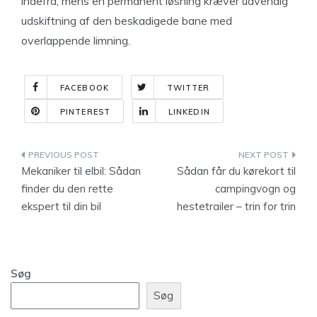
indefra, mens en permanent løsning kræver udvendig
udskiftning af den beskadigede bane med
overlappende limning.
FACEBOOK
TWITTER
PINTEREST
LINKEDIN
Indlægsnavigation
Mekaniker til elbil: Sådan
Sådan får du kørekort til
finder du den rette
campingvogn og
ekspert til din bil
hestetrailer – trin for trin
Søg
Søg