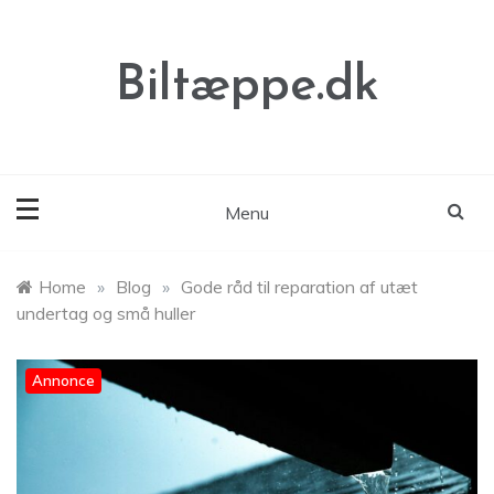
Skip
to
content
Biltæppe.dk
Menu
Home
»
Blog
»
Gode råd til reparation af utæt
undertag og små huller
Annonce