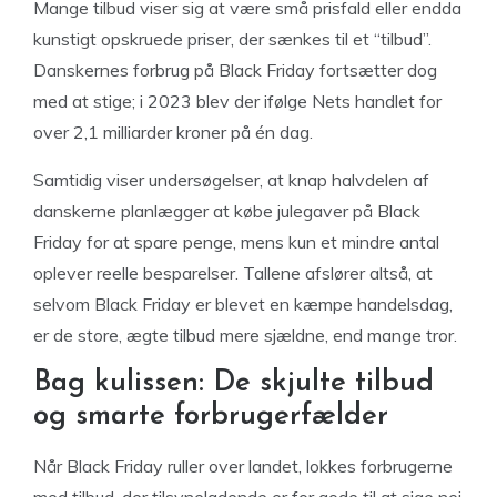
Mange tilbud viser sig at være små prisfald eller endda
kunstigt opskruede priser, der sænkes til et “tilbud”.
Danskernes forbrug på Black Friday fortsætter dog
med at stige; i 2023 blev der ifølge Nets handlet for
over 2,1 milliarder kroner på én dag.
Samtidig viser undersøgelser, at knap halvdelen af
danskerne planlægger at købe julegaver på Black
Friday for at spare penge, mens kun et mindre antal
oplever reelle besparelser. Tallene afslører altså, at
selvom Black Friday er blevet en kæmpe handelsdag,
er de store, ægte tilbud mere sjældne, end mange tror.
Bag kulissen: De skjulte tilbud
og smarte forbrugerfælder
Når Black Friday ruller over landet, lokkes forbrugerne
med tilbud, der tilsyneladende er for gode til at sige nej