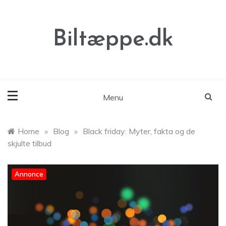
Skip
to
content
Biltæppe.dk
Menu
Home
»
Blog
»
Black friday: Myter, fakta og de
skjulte tilbud
Annonce